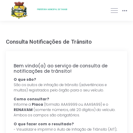
PREFEITURA MUNICIPAL DE TANABI
Consulta Notificações de Trânsito
Bem vindo(a) ao serviço de consulta de
notificações de trânsito!
O que são?
São os autos de infração de trânsito (advertências e
multas) registrados pelo órgão para o seu veículo.
Como consultar?
Informe a
Placa
(formato AAA9999 ou AAA9A99) e o
RENAVAM
(somente números, até 20 dígitos) do veículo.
Ambos os campos são obrigatórios.
O que fazer com o resultado?
- Visualizar e imprimir o Auto de Infração de Trânsito (AIT);