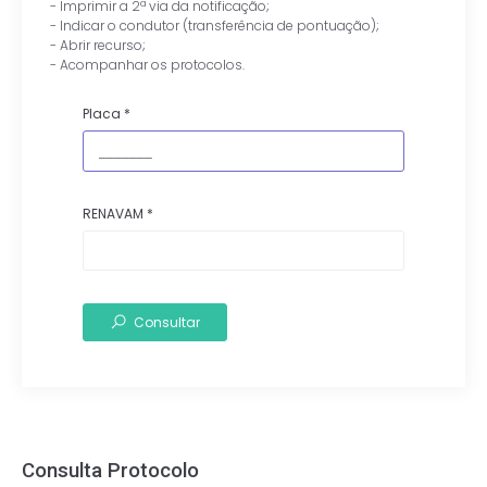
- Imprimir a 2ª via da notificação;
- Indicar o condutor (transferência de pontuação);
- Abrir recurso;
- Acompanhar os protocolos.
Placa
*
RENAVAM
*
Consultar
Consulta Protocolo